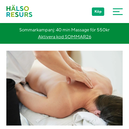
Köp
Sommarkampanj: 40 min Massage för 550kr
Aktivera kod SOMMAR26
Stockholm
Göteborg
Malmö
Övriga Sverige