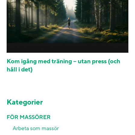
Kom igång med träning – utan press (och
håll i det)
Kategorier
FÖR MASSÖRER
Arbeta som massör