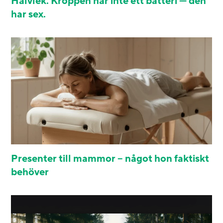
Halvlek. Kroppen har inte ett batteri — den
har sex.
Presenter till mammor – något hon faktiskt
behöver