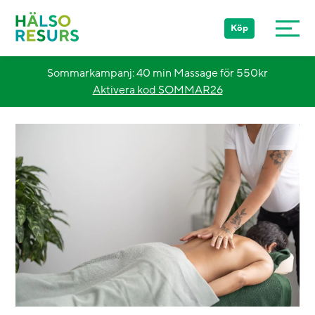
Köp
Sommarkampanj: 40 min Massage för 550kr
Aktivera kod SOMMAR26
Stockholm
Göteborg
Malmö
Övriga Sverige