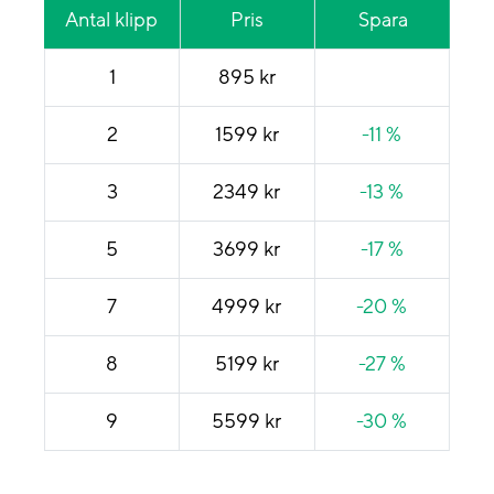
Antal klipp
Pris
Spara
1
895 kr
2
1599 kr
-11 %
3
2349 kr
-13 %
5
3699 kr
-17 %
7
4999 kr
-20 %
8
5199 kr
-27 %
9
5599 kr
-30 %