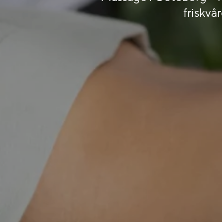
friskvår