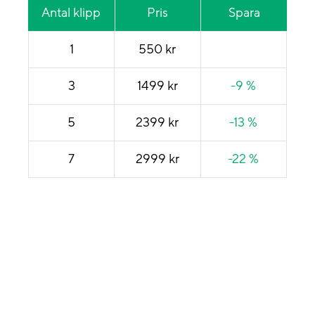
Antal klipp
Pris
Spara
1
550 kr
3
1499 kr
-9 %
5
2399 kr
-13 %
7
2999 kr
-22 %