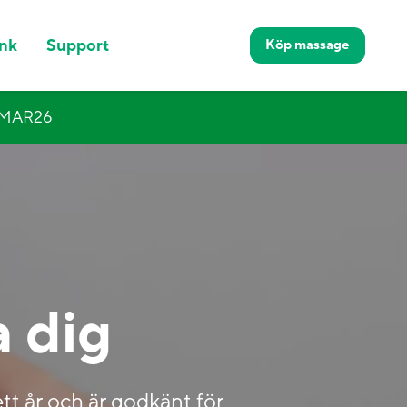
nk
Support
Köp
massage
MMAR26
 dig
ett år och är godkänt för