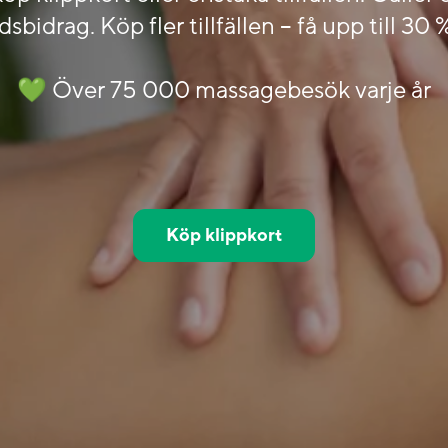
dsbidrag. Köp fler tillfällen – få upp till 30 
💚 Över 75 000 massagebesök varje år
Köp klippkort