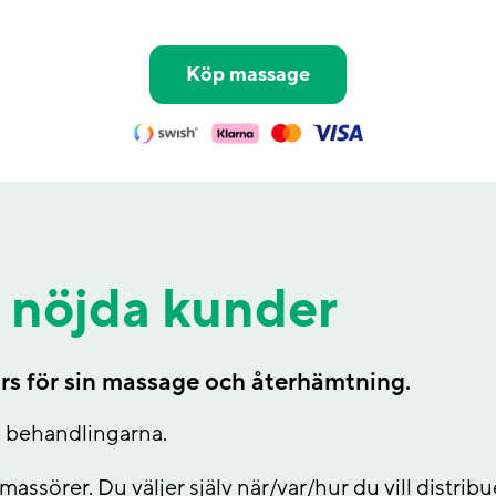
Köp massage
+ nöjda kunder
rs för sin massage och återhämtning.
ja behandlingarna.
 massörer. Du väljer själv när/var/hur du vill distr