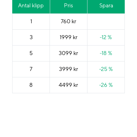
Antal klipp
Pris
Spara
1
760 kr
3
1999 kr
-12 %
5
3099 kr
-18 %
7
3999 kr
-25 %
8
4499 kr
-26 %