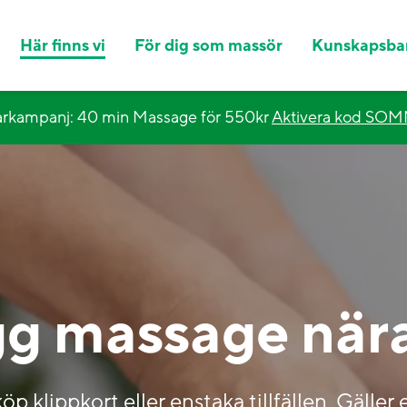
Här finns vi
För dig som massör
Kunskapsba
kampanj: 40 min Massage för 550kr
Aktivera kod SO
gg massage nära
 klippkort eller enstaka tillfällen. Gäller 