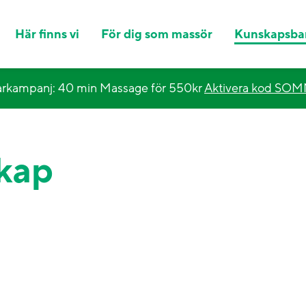
Här finns vi
För dig som massör
Kunskapsba
kampanj: 40 min Massage för 550kr
Aktivera kod SO
skap