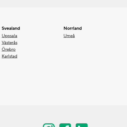
Svealand
Norrland
Uppsala
Umeå
Västerås
Örebro
Karlstad