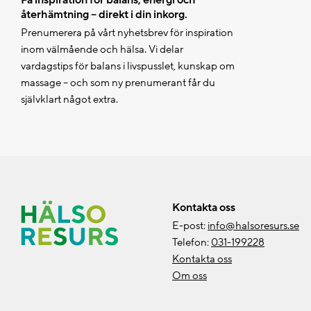
Få inspiration för balans, energi och
återhämtning – direkt i din inkorg.
Prenumerera på vårt nyhetsbrev för inspiration
inom välmående och hälsa. Vi delar
vardagstips för balans i livspusslet, kunskap om
massage – och som ny prenumerant får du
självklart något extra.
Kontakta oss
E-post:
info@halsoresurs.se
Telefon:
031-199228
Kontakta oss
Om oss