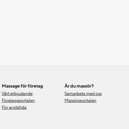
Massage för företag
Är du massör?
Vårt erbjudande
Samarbeta med oss
Företagsportalen
Massörsportalen
För anställda