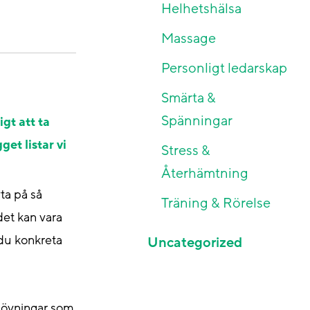
Helhetshälsa
Massage
Personligt ledarskap
Smärta &
Spänningar
gt att ta
et listar vi
Stress &
Återhämtning
yta på så
Träning & Rörelse
det kan vara
 du konkreta
Uncategorized
tchövningar som