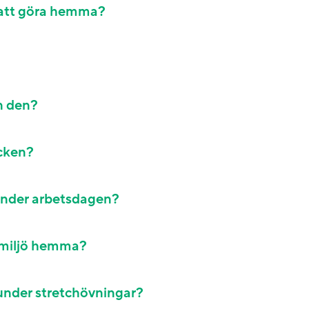
r att göra hemma?
n den?
acken?
under arbetsdagen?
smiljö hemma?
k under stretchövningar?