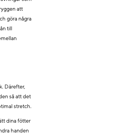
 ryggen att
 och göra några
n till
remellan
k. Därefter,
en så att det
timal stretch.
tt dina fötter
 andra handen