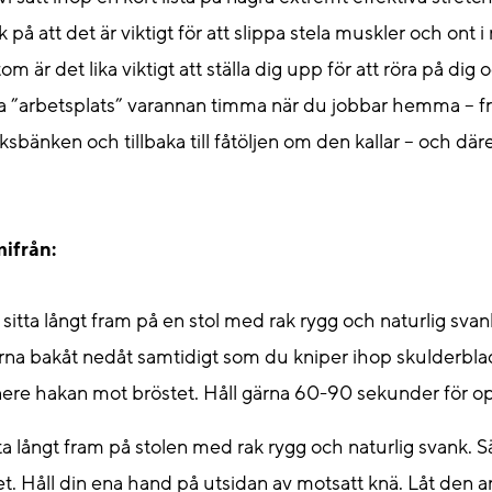
på att det är viktigt för att slippa stela muskler och ont i
m är det lika viktigt att ställa dig upp för att röra på dig
a ”arbetsplats” varannan timma när du jobbar hemma – frå
ksbänken och tillbaka till fåtöljen om den kallar – och dä
mifrån:
 s
itta långt fram på en stol med rak rygg och naturlig svan
na bakåt nedåt samtidigt som du kniper ihop skulderblad
l nere hakan mot bröstet. Håll gärna 60-90 sekunder för op
tta långt fram på stolen med rak rygg och naturlig svank. Sä
vet. Håll din ena hand på utsidan av motsatt knä. Låt den