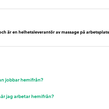
och är en helhetsleverantör av massage på arbetsplatse
 man jobbar hemifrån?
när jag arbetar hemifrån?