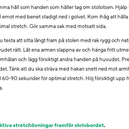
amma håll som handen som håller tag om stolsitsen. Hjälp t
 emot med benet stadigt ned i golvet. Kom ihåg att hålla
imal stretch. Gör samma sak med motsatt sida.
du testa att s
itta långt fram på stolen med rak rygg och natu
uvudet rätt. Låt ena armen slappna av och hänga fritt utme
mhålan och lägg försiktigt andra handen på huvudet. Pres
det. Tänk att du ska sträva med hakan snett ned mot armh
l 60-90 sekunder för optimal stretch. Höj försiktigt upp
a.
ktiva stretchövningar framför skrivbordet
.