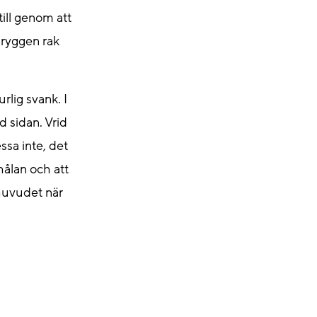
ill genom att
 ryggen rak
rlig svank. I
d sidan. Vrid
sa inte, det
ålan och att
 huvudet när