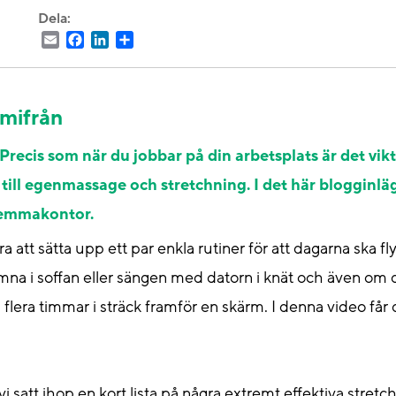
Dela:
Email
Facebook
LinkedIn
Dela
emifrån
recis som när du jobbar på din arbetsplats är det vikti
ill egenmassage och stretchning. I det här blogginlägg
hemmakontor.
 att sätta upp ett par enkla rutiner för att dagarna ska fl
 hamna i soffan eller sängen med datorn i knät och även om 
en flera timmar i sträck framför en skärm. I denna video får
 vi satt ihop en kort lista på några extremt effektiva stre