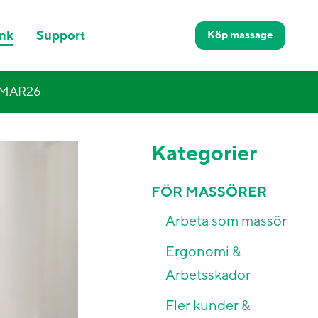
nk
Support
Köp
massage
MMAR26
Kategorier
FÖR MASSÖRER
Arbeta som massör
Ergonomi &
Arbetsskador
Fler kunder &