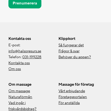
Prenumerera
Kontakta oss
Klippkort
E-post:
Så fungerar det
info@halsoresurs.se
Frågor & svar
Telefon:
031-199228
Behöver du appen?
Kontakta oss
Om oss
Om massage
Massage för företag
Om massage
Vårt erbjudande
Naturaförmån
Företagsportalen
Vad ingår i
För anställda
friskvårdsbidrag?