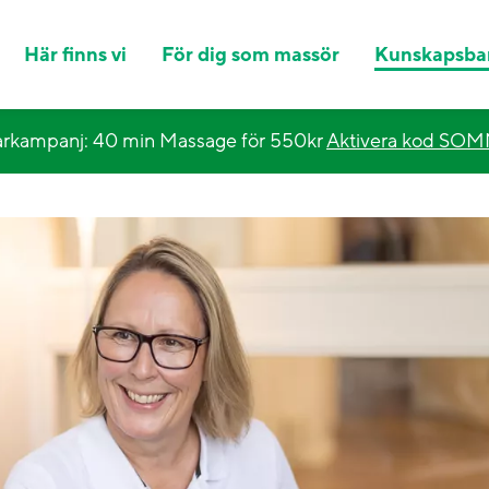
Här finns vi
För dig som massör
Kunskapsba
kampanj: 40 min Massage för 550kr
Aktivera kod SO