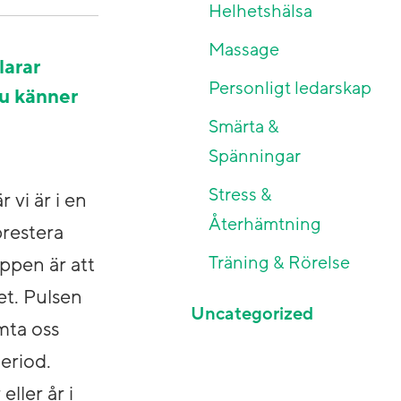
Helhetshälsa
Massage
larar
Personligt ledarskap
du känner
Smärta &
Spänningar
Stress &
 vi är i en
Återhämtning
prestera
Träning & Rörelse
oppen är att
et. Pulsen
Uncategorized
mta oss
eriod.
ller år i