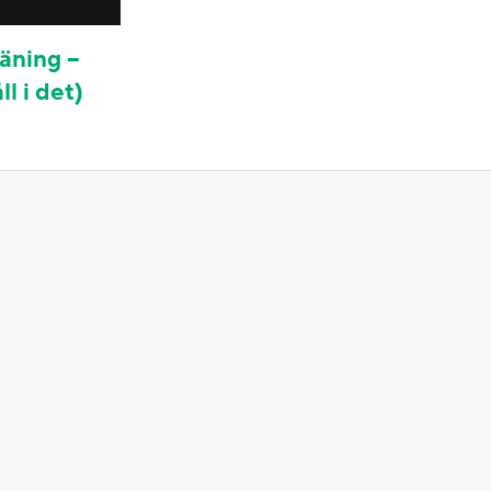
äning –
l i det)