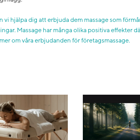
an vi hjälpa dig att erbjuda dem massage som förmå
ingar. Massage har många olika positiva effekter d
 mer om våra erbjudanden för företagsmassage.