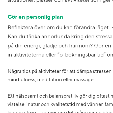
situationer, platser och aktiviteter som ge
Gör en personlig plan
Reflektera över om du kan förändra läget.
Kan du tänka annorlunda kring den stressan
på din energi, glädje och harmoni? Gör en
in aktiviteterna eller ”o-bokningsbar tid” o
Några tips på aktiviteter för att dämpa stressen 
mindfulness, meditation eller massage.
Ett hälsosamt och balanserat liv gör dig oftas
vistelse i natur och kvalitetstid med vänner, fam
känner stress. Läs mer om det i våra övriga blo