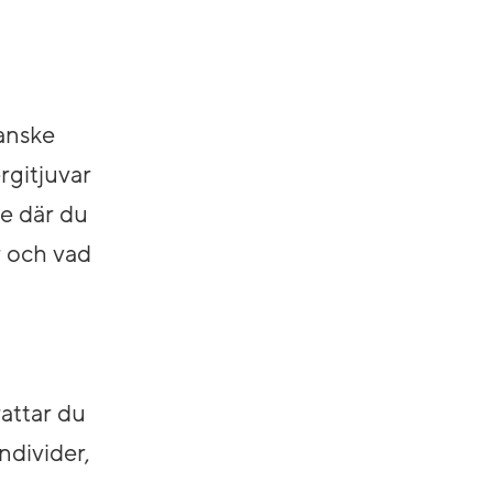
Kanske
rgitjuvar
te där du
r och vad
rattar du
ndivider,