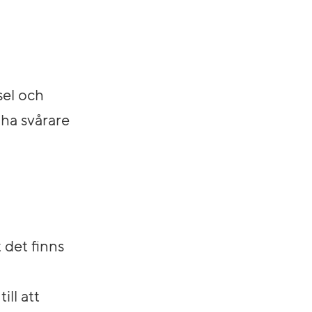
sel och
ha svårare
t det finns
ll att