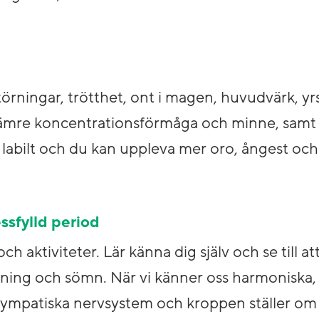
rningar, trötthet, ont i magen, huvudvärk, yr
sämre koncentrationsförmåga och minne, samt 
li labilt och du kan uppleva mer oro, ångest och
essfylld period
h aktiviteter. Lär känna dig själv och se till at
mtning och sömn. När vi känner oss harmoniska,
ympatiska nervsystem och kroppen ställer om ti