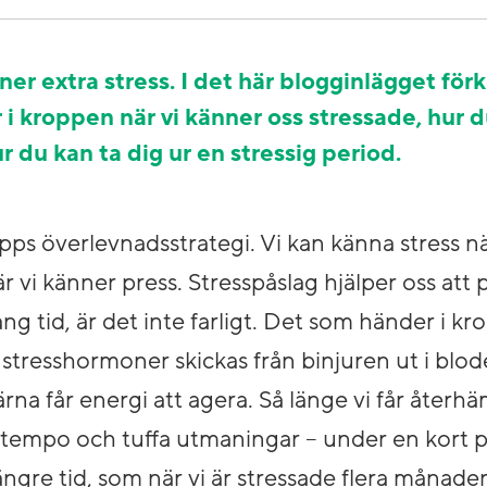
r extra stress. I det här blogginlägget förk
 i kroppen när vi känner oss stressade, hur 
r du kan ta dig ur en stressig period.
pps överlevnadsstrategi. Vi kan känna stress när
r vi känner press. Stresspåslag hjälper oss att 
ång tid, är det inte farligt. Det som händer i kr
stresshormoner skickas från binjuren ut i blod
rna får energi att agera. Så länge vi får återhä
t tempo och tuffa utmaningar – under en kort p
gre tid, som när vi är stressade flera månader e