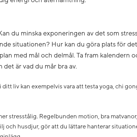
r dig energi och återhämtning.
 Kan du minska exponeringen av det som stress
de situationen? Hur kan du göra plats för det
 plan med mål och delmål. Ta fram kalendern o
m det är vad du mår bra av.
i ditt liv kan exempelvis vara att testa yoga, chi gon
t mer stresstålig. Regelbunden motion, bra matvano
ilj och husdjur, gör att du lättare hanterar situation
gginlägg.