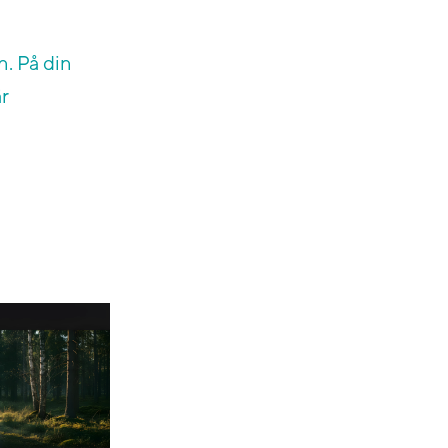
n. På din
är