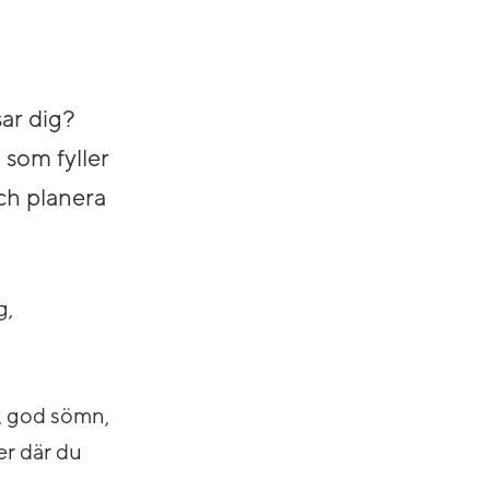
ar dig?
 som fyller
ch planera
g,
r, god sömn,
er där du