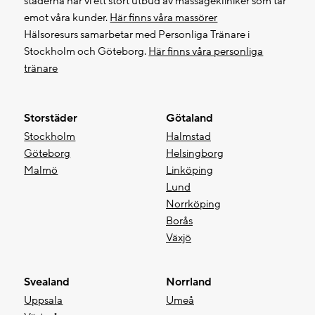
städerna har vi ett stort utbud av massagekliniker som tar
emot våra kunder.
Här finns våra massörer
Hälsoresurs samarbetar med Personliga Tränare i
Stockholm och Göteborg.
Här finns våra personliga
tränare
Storstäder
Götaland
Stockholm
Halmstad
Göteborg
Helsingborg
Malmö
Linköping
Lund
Norrköping
Borås
Växjö
Svealand
Norrland
Uppsala
Umeå