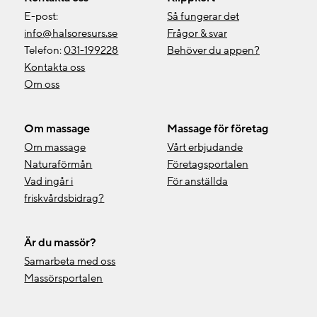
E-post:
Så fungerar det
info@halsoresurs.se
Frågor & svar
Telefon:
031-199228
Behöver du appen?
Kontakta oss
Om oss
Om massage
Massage för företag
Om massage
Vårt erbjudande
Naturaförmån
Företagsportalen
Vad ingår i
För anställda
friskvårdsbidrag?
Är du massör?
Samarbeta med oss
Massörsportalen