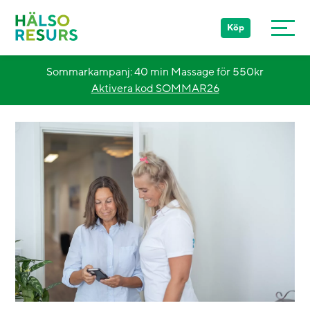
Köp
Sommarkampanj: 40 min Massage för 550kr
Aktivera kod SOMMAR26
Stockholm
Göteborg
Malmö
Övriga Sverige