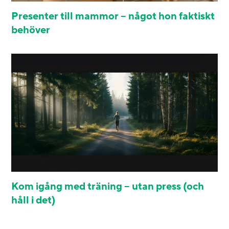
Presenter till mammor – något hon faktiskt
behöver
Kom igång med träning – utan press (och
håll i det)