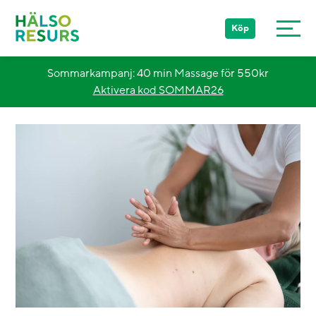
Köp
Sommarkampanj: 40 min Massage för 550kr
Aktivera kod SOMMAR26
Stockholm
Göteborg
Malmö
Övriga Sverige