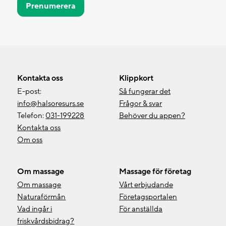
Prenumerera
Kontakta oss
Klippkort
E-post:
Så fungerar det
info@halsoresurs.se
Frågor & svar
Telefon:
031-199228
Behöver du appen?
Kontakta oss
Om oss
Om massage
Massage för företag
Om massage
Vårt erbjudande
Naturaförmån
Företagsportalen
Vad ingår i
För anställda
friskvårdsbidrag?